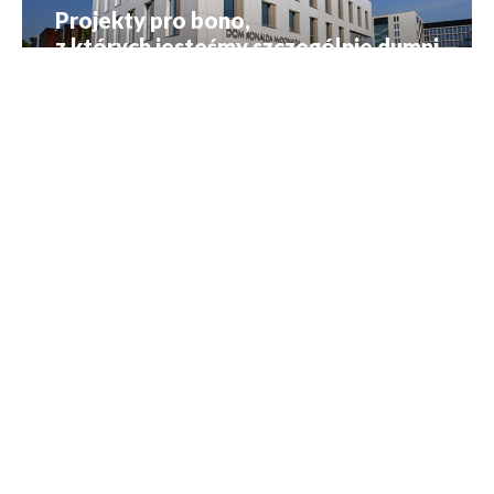
Projekty pro bono,
z których jesteśmy szczególnie dumni
Z życia firmy
30 czerwca 2022
Czytaj dalej
←
1
2
3
4
→
Chcesz rozwinąć swoje umiejętności i
spróbować sił w ambitnych projektach?
Dołącz do
naszego zespołu!