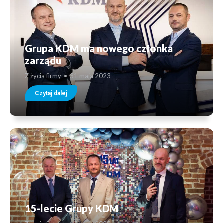
Grupa KDM ma nowego członka
zarządu
Z życia firmy
31 maja 2023
Czytaj dalej
15-lecie Grupy KDM