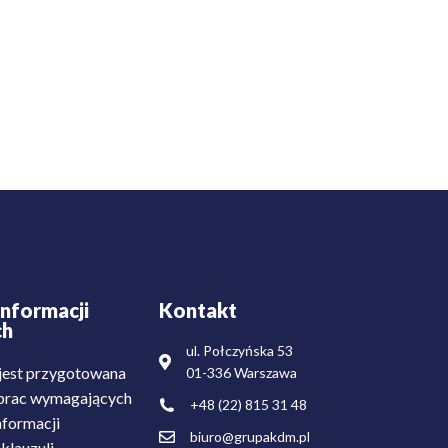
nformacji
Kontakt
ch
ul. Połczyńska 53
est przygotowana
01-336 Warszawa
i prac wymagających
+48 (22) 815 31 48
nformacji
biuro@grupakdm.pl
klauzuli