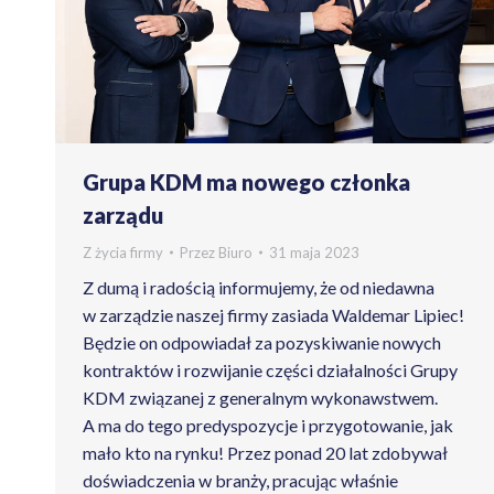
Grupa KDM ma nowego członka
zarządu
Z życia firmy
Przez
Biuro
31 maja 2023
Z dumą i radością informujemy, że od niedawna
w zarządzie naszej firmy zasiada Waldemar Lipiec!
Będzie on odpowiadał za pozyskiwanie nowych
kontraktów i rozwijanie części działalności Grupy
KDM związanej z generalnym wykonawstwem.
A ma do tego predyspozycje i przygotowanie, jak
mało kto na rynku! Przez ponad 20 lat zdobywał
doświadczenia w branży, pracując właśnie