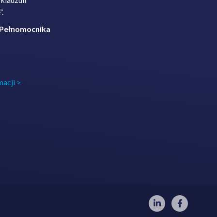
”.
 Pełnomocnika
macji >