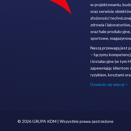
w projektowaniu, budo
oraz serwisie obiektó
złożoności techniczne
zdrowia i laboratoriów
oraz hale produkcyjne
sportowe, magazynowe
Naszą przewagą jest 
– łączymy kompetenc
i instalacyjne (w tym H
zapewniając klientom 
ryzykiem, kosztami o
Dowiedz się więcej >
© 2026 GRUPA KDM | Wszystkie prawa zastrzeżone