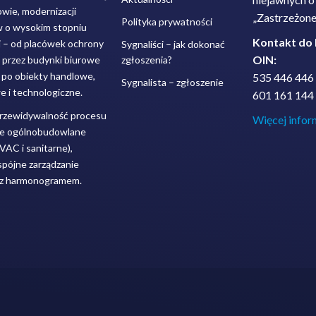
wie, modernizacji
„Zastrzeżone
Polityka prywatności
w o wysokim stopniu
Kontakt do
j – od placówek ochrony
Sygnaliści – jak dokonać
OIN:
, przez budynki biurowe
zgłoszenia?
, po obiekty handlowe,
535 446 446
Sygnalista – zgłoszenie
 i technologiczne.
601 161 144
przewidywalność procesu
Więcej infor
je ogólnobudowlane
VAC i sanitarne),
spójne zarządzanie
raz harmonogramem.