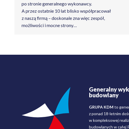
po stronie generalnego wykonawcy.
A przez ostatnie 10 lat blisko współpracował
z naszą firmą – doskonale zna więc zespół,
możliwości i mocne strony…
Generalny wy
budowlany
GRUPA KDM
to gene
z ponad 18-letnim do
w kompleksowej realiza
budowlanych w całej Po