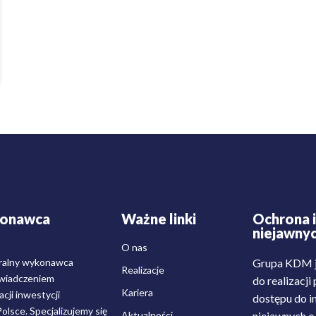
konawca
Ważne linki
Ochrona i
niejawny
O nas
ralny wykonawca
Grupa KDM j
Realizacje
świadczeniem
do realizacj
Kariera
cji inwestycji
dostępu do i
lsce. Specjalizujemy się
Aktualności
niejawnych o 