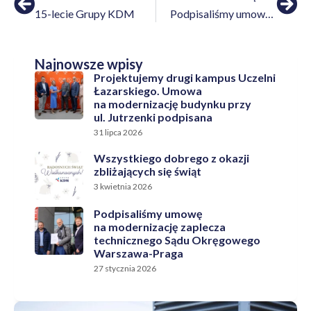
15-lecie Grupy KDM
Podpisaliśmy umowę na budowę nowoczesnego bloku operacyjnego w szpitalu powiatowym w Opocznie
Najnowsze wpisy
Projektujemy drugi kampus Uczelni
Łazarskiego. Umowa
na modernizację budynku przy
ul. Jutrzenki podpisana
31 lipca 2026
Wszystkiego dobrego z okazji
zbliżających się świąt
3 kwietnia 2026
Podpisaliśmy umowę
na modernizację zaplecza
technicznego Sądu Okręgowego
Warszawa-Praga
27 stycznia 2026