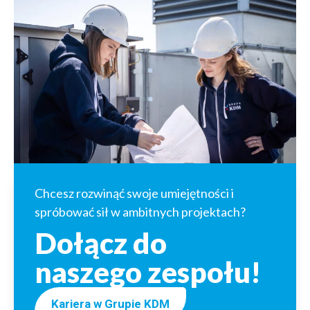
Chcesz rozwinąć swoje umiejętności i
spróbować sił w ambitnych projektach?
Dołącz do
naszego zespołu!
Kariera w Grupie KDM