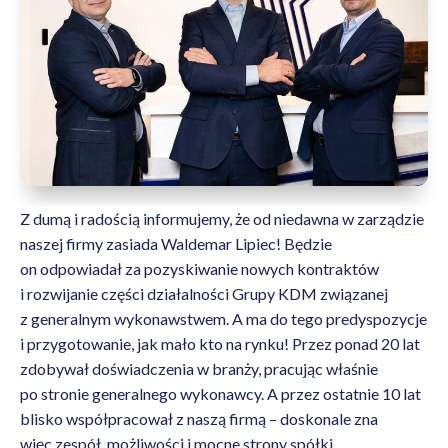
Z dumą i radością informujemy, że od niedawna w zarządzie
naszej firmy zasiada Waldemar Lipiec! Będzie
on odpowiadał za pozyskiwanie nowych kontraktów
i rozwijanie części działalności Grupy KDM związanej
z generalnym wykonawstwem. A ma do tego predyspozycje
i przygotowanie, jak mało kto na rynku! Przez ponad 20 lat
zdobywał doświadczenia w branży, pracując właśnie
po stronie generalnego wykonawcy. A przez ostatnie 10 lat
blisko współpracował z naszą firmą – doskonale zna
więc zespół, możliwości i mocne strony spółki.