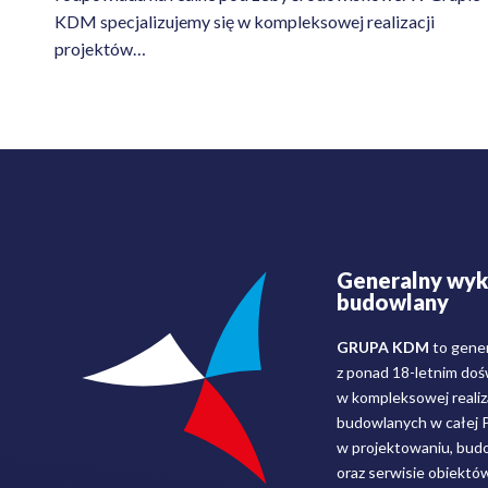
KDM specjalizujemy się w kompleksowej realizacji
projektów…
Generalny wy
budowlany
GRUPA KDM
to gene
z ponad 18-letnim do
w kompleksowej realiza
budowlanych w całej Po
w projektowaniu, budo
oraz serwisie obiektó