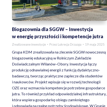
Biogazownia dla SGGW – Inwestycja
w energię przyszłości i kompetencje jutra
Zrealizowane inwestycje
Przez
Lukrecja Drzazga
19 maja 2025
Grupa KDM zrealizowała na zlecenie SGGW nowoczesną
biogazownię edukacyjną w Rolniczym Zakładzie
Doświadczalnym Wilanów–Obory. Inwestycja łączy
produkcję odnawialnej energii z funkcją dydaktyczno-
badawczą, tworząc praktyczne zaplecze dla studentów
i naukowców. Projekt wpisuje się w rozwój technologii
OZE oraz wzmacnia kompetencje potrzebne gospodarce
jutra. To również przykład odpowiedzialnej infrastruktury,
która wspiera gospodarkę obiegu zamkniętego
i odpowiada na realne potrzeby środowiskowe. W Grupie