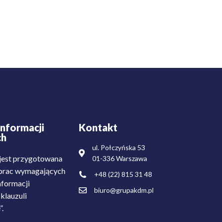
nformacji
Kontakt
ch
ul. Połczyńska 53
est przygotowana
01-336 Warszawa
i prac wymagających
+48 (22) 815 31 48
nformacji
biuro@grupakdm.pl
klauzuli
”.