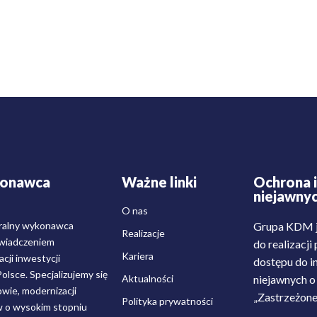
konawca
Ważne linki
Ochrona i
niejawny
O nas
ralny wykonawca
Grupa KDM j
Realizacje
świadczeniem
do realizacj
Kariera
cji inwestycji
dostępu do i
lsce. Specjalizujemy się
Aktualności
niejawnych o 
wie, modernizacji
„Zastrzeżone
Polityka prywatności
w o wysokim stopniu