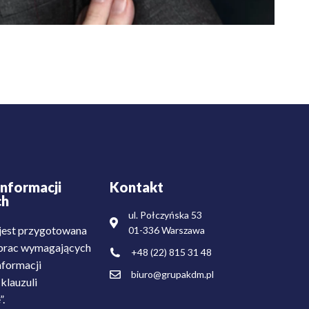
nformacji
Kontakt
ch
ul. Połczyńska 53
est przygotowana
01-336 Warszawa
i prac wymagających
+48 (22) 815 31 48
nformacji
biuro@grupakdm.pl
klauzuli
”.