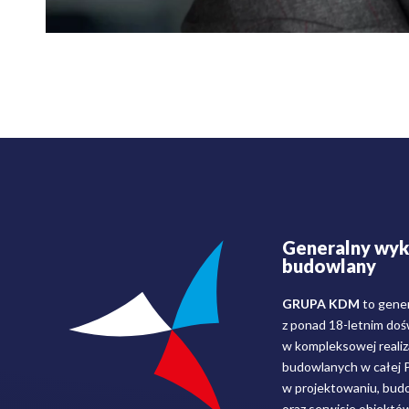
Generalny wy
budowlany
GRUPA KDM
to gene
z ponad 18-letnim do
w kompleksowej realiza
budowlanych w całej Po
w projektowaniu, budo
oraz serwisie obiektó