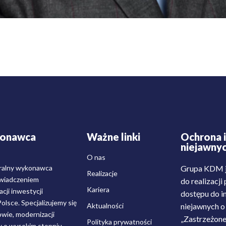
konawca
Ważne linki
Ochrona i
niejawny
O nas
ralny wykonawca
Grupa KDM j
Realizacje
świadczeniem
do realizacj
Kariera
cji inwestycji
dostępu do i
lsce. Specjalizujemy się
Aktualności
niejawnych o 
wie, modernizacji
„Zastrzeżone
Polityka prywatności
w o wysokim stopniu