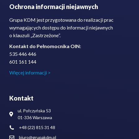
Ochrona informacji niejawnych
Grupa KDM jest przygotowana do realizacji prac
wymagających dostępu do informacji niejawnych
o klauzuli „Zastrzeżone”.
Kontakt do Pełnomocnika OIN:
535 446 446
601 161 144
Więcej informacji >
Kontakt
ul. Połczyńska 53
01-336 Warszawa
+48 (22) 815 31 48
biuro@grupakdm.pl