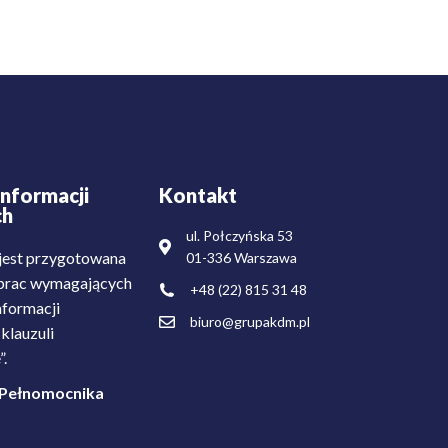
nformacji
Kontakt
ch
ul. Połczyńska 53
est przygotowana
01-336 Warszawa
i prac wymagających
+48 (22) 815 31 48
nformacji
biuro@grupakdm.pl
klauzuli
”.
 Pełnomocnika