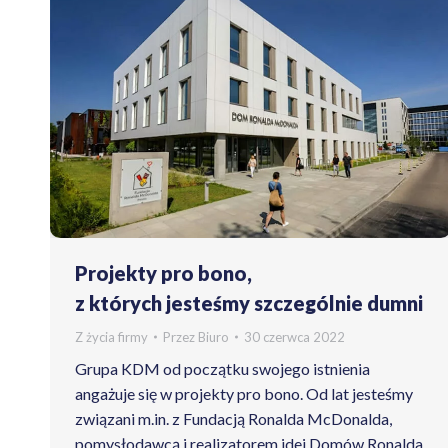
Projekty pro bono,
z których jesteśmy szczególnie dumni
Z życia firmy
Przez
Biuro
30 czerwca 2022
Grupa KDM od początku swojego istnienia
angażuje się w projekty pro bono. Od lat jesteśmy
związani m.in. z Fundacją Ronalda McDonalda,
pomysłodawcą i realizatorem idei Domów Ronalda