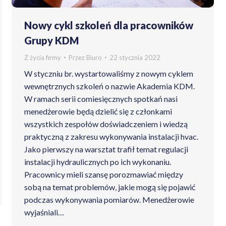
Nowy cykl szkoleń dla pracowników
Grupy KDM
Z życia firmy
Przez
Biuro
22 stycznia 2022
W styczniu br. wystartowaliśmy z nowym cyklem
wewnętrznych szkoleń o nazwie Akademia KDM.
W ramach serii comiesięcznych spotkań nasi
menedżerowie będą dzielić się z członkami
wszystkich zespołów doświadczeniem i wiedzą
praktyczną z zakresu wykonywania instalacji hvac.
Jako pierwszy na warsztat trafił temat regulacji
instalacji hydraulicznych po ich wykonaniu.
Pracownicy mieli szansę porozmawiać między
sobą na temat problemów, jakie mogą się pojawić
podczas wykonywania pomiarów. Menedżerowie
wyjaśniali…