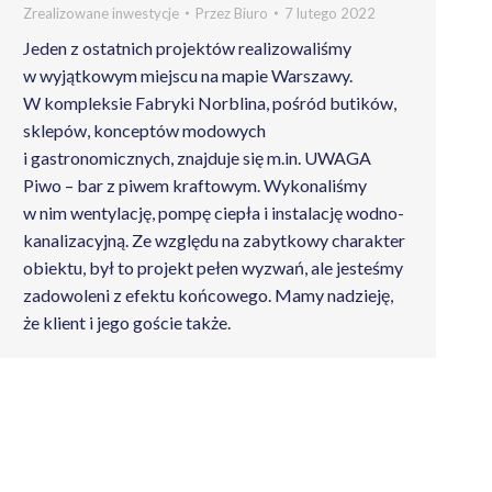
Zrealizowane inwestycje
Przez
Biuro
7 lutego 2022
Jeden z ostatnich projektów realizowaliśmy
w wyjątkowym miejscu na mapie Warszawy.
W kompleksie Fabryki Norblina, pośród butików,
sklepów, konceptów modowych
i gastronomicznych, znajduje się m.in. UWAGA
Piwo – bar z piwem kraftowym. Wykonaliśmy
w nim wentylację, pompę ciepła i instalację wodno-
kanalizacyjną. Ze względu na zabytkowy charakter
obiektu, był to projekt pełen wyzwań, ale jesteśmy
zadowoleni z efektu końcowego. Mamy nadzieję,
że klient i jego goście także.