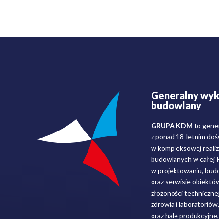
Generalny wy
budowlany
GRUPA KDM
to gene
z ponad 18-letnim do
w kompleksowej realiza
budowlanych w całej Po
w projektowaniu, budo
oraz serwisie obiektó
złożoności techniczne
zdrowia i laboratoriów
oraz hale produkcyjne