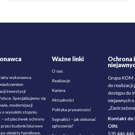
konawca
Ważne linki
Ochrona i
niejawny
O nas
ralny wykonawca
Grupa KDM j
Realizacje
świadczeniem
do realizacj
Kariera
cji inwestycji
dostępu do i
lsce. Specjalizujemy się
Aktualności
niejawnych o 
wie, modernizacji
„Zastrzeżone
Polityka prywatności
w o wysokim stopniu
Kontakt do
j – od placówek ochrony
Sygnaliści – jak dokonać
OIN:
, przez budynki biurowe
zgłoszenia?
, po obiekty handlowe,
535 446 446