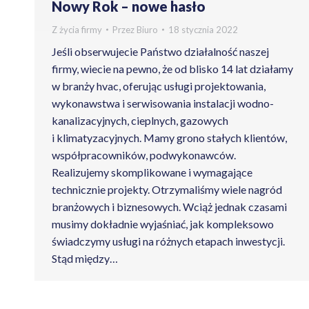
Nowy Rok – nowe hasło
Z życia firmy
Przez
Biuro
18 stycznia 2022
Jeśli obserwujecie Państwo działalność naszej
firmy, wiecie na pewno, że od blisko 14 lat działamy
w branży hvac, oferując usługi projektowania,
wykonawstwa i serwisowania instalacji wodno-
kanalizacyjnych, cieplnych, gazowych
i klimatyzacyjnych. Mamy grono stałych klientów,
współpracowników, podwykonawców.
Realizujemy skomplikowane i wymagające
technicznie projekty. Otrzymaliśmy wiele nagród
branżowych i biznesowych. Wciąż jednak czasami
musimy dokładnie wyjaśniać, jak kompleksowo
świadczymy usługi na różnych etapach inwestycji.
Stąd między…