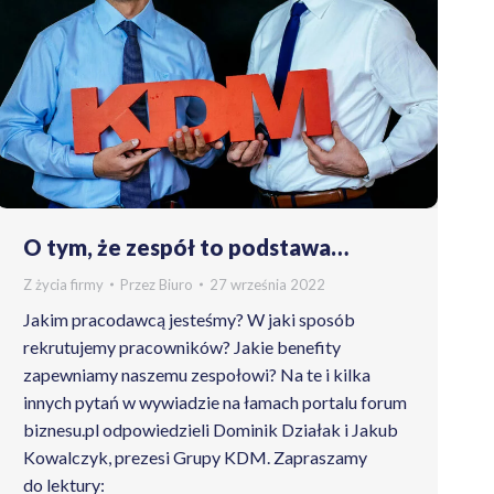
O tym, że zespół to podstawa…
Z życia firmy
Przez
Biuro
27 września 2022
Jakim pracodawcą jesteśmy? W jaki sposób
rekrutujemy pracowników? Jakie benefity
zapewniamy naszemu zespołowi? Na te i kilka
innych pytań w wywiadzie na łamach portalu forum
biznesu.pl odpowiedzieli Dominik Działak i Jakub
Kowalczyk, prezesi Grupy KDM. Zapraszamy
do lektury: